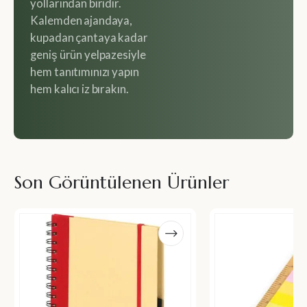
yollarından biridir.
Kalemden ajandaya,
kupadan çantaya kadar
geniş ürün yelpazesiyle
hem tanıtımınızı yapın
hem kalıcı iz bırakın.
Son Görüntülenen Ürünler