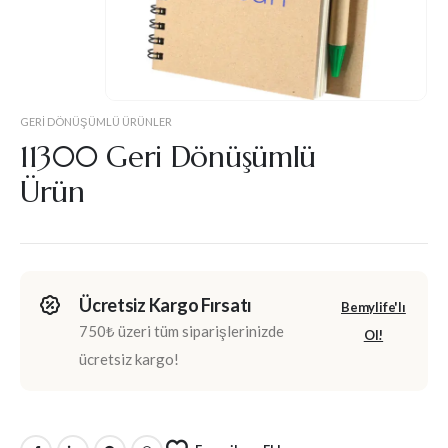
GERI DÖNÜŞÜMLÜ ÜRÜNLER
11300 Geri Dönüşümlü
Ürün
Ücretsiz Kargo Fırsatı
Bemylife'lı
750₺ üzeri tüm siparişlerinizde
Ol!
ücretsiz kargo!