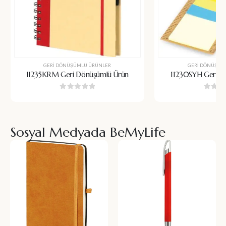
GERI DÖNÜŞÜMLÜ ÜRÜNLER
GERI DÖNÜŞÜM
11235KRM Geri Dönüşümlü Ürün
11230SYH Geri D
0
5 üzerinden
0
5 üz
Sosyal Medyada BeMyLife