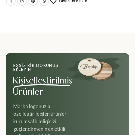
Favorilere Ekle
EŞSIZ BIR DOKUNUŞ
EKLEYIN
Kişiselleştirilmiş
Ürünler
Marka logonuzla
özelleştirilebilen ürünler,
kurumsal kimliğinizi
güçlendirmenin en etkili