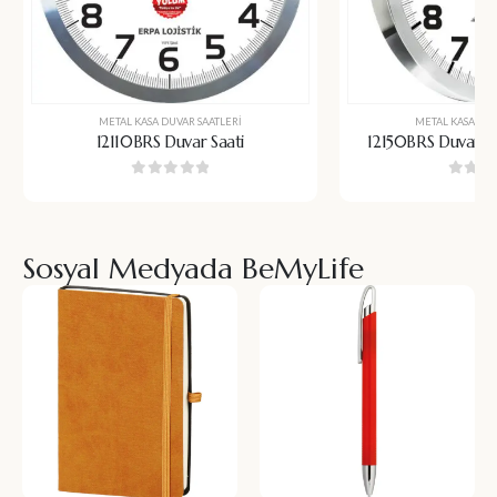
METAL KASA DUVAR SAATLERI
METAL KASA DUV
12110BRS Duvar Saati
12150BRS Duvar Sa
0
5 üzerinden
0
5 üz
Sosyal Medyada BeMyLife