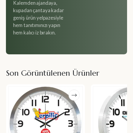
Kalemden ajandaya,
kupadan çantaya kadar
geniş ürün yelpazesiyle
hem tanıtımınızı yapın
hem kalıcı iz bırakın.
Son Görüntülenen Ürünler