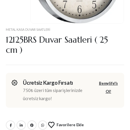
METAL KASA DUVAR SAATLERI
12125BRS Duvar Saatleri ( 25
cm )
Ücretsiz Kargo Fırsatı
Bemylife'lı
750₺ üzeri tüm siparişlerinizde
Ol!
ücretsiz kargo!
Favorilere Ekle