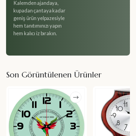
Kalemden ajandaya,
kupadan çantaya kadar
geniş ürün yelpazesiyle
hem tanıtımınızı yapın
hem kalıcı iz bırakın.
Son Görüntülenen Ürünler