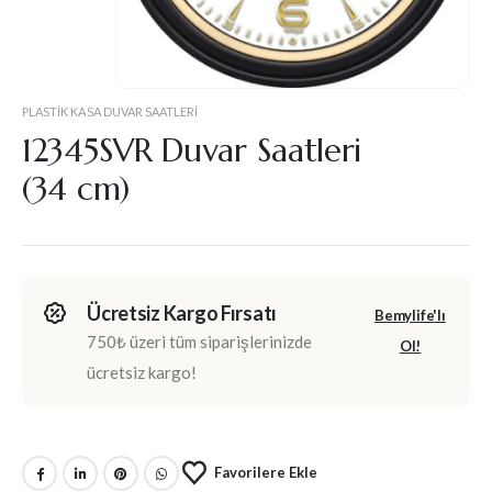
PLASTIK KASA DUVAR SAATLERI
12345SVR Duvar Saatleri
(34 cm)
Ücretsiz Kargo Fırsatı
Bemylife'lı
750₺ üzeri tüm siparişlerinizde
Ol!
ücretsiz kargo!
Favorilere Ekle