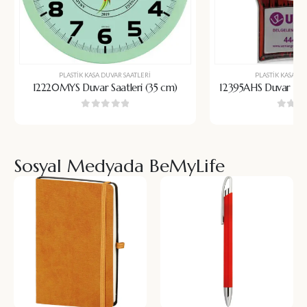
PLASTIK KASA DUVAR SAATLERI
PLASTIK KASA DU
12220MYS Duvar Saatleri (35 cm)
12395AHS Duvar Saat
0
5 üzerinden
0
5 üz
Sosyal Medyada BeMyLife