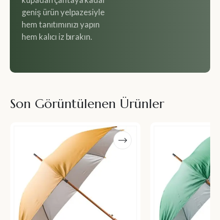
kupadan çantaya kadar
geniş ürün yelpazesiyle
hem tanıtımınızı yapın
hem kalıcı iz bırakın.
Son Görüntülenen Ürünler