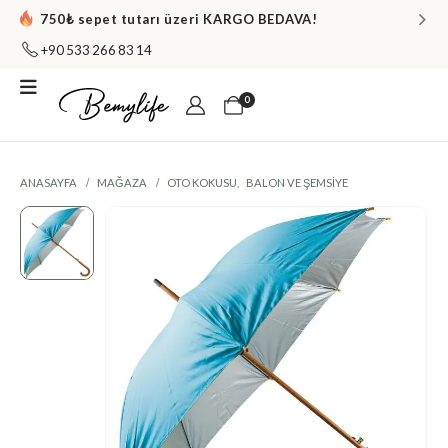
750₺ sepet tutarı üzeri KARGO BEDAVA!
+90 533 266 83 14
0
ANASAYFA
MAĞAZA
OTO KOKUSU
,
BALON VE ŞEMSIYE