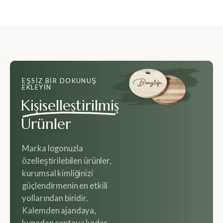
EŞSIZ BIR DOKUNUŞ
EKLEYIN
Kişiselleştirilmiş
Ürünler
Marka logonuzla
özelleştirilebilen ürünler,
kurumsal kimliğinizi
güçlendirmenin en etkili
yollarından biridir.
Kalemden ajandaya,