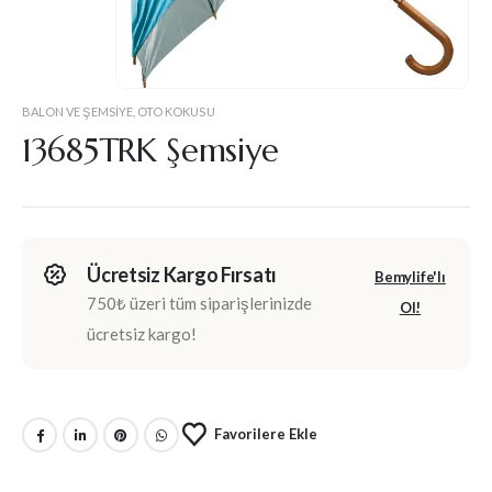
BALON VE ŞEMSIYE
,
OTO KOKUSU
13685TRK Şemsiye
Ücretsiz Kargo Fırsatı
Bemylife'lı
750₺ üzeri tüm siparişlerinizde
Ol!
ücretsiz kargo!
Favorilere Ekle