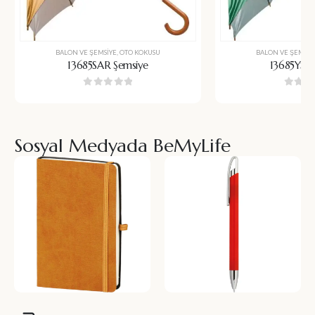
BALON VE ŞEMSIYE
,
OTO KOKUSU
BALON VE ŞEMSIY
13685SAR Şemsiye
13685YSL 
0
5 üzerinden
0
5 üz
Sosyal Medyada BeMyLife