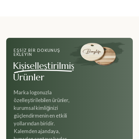
EŞSIZ BIR DOKUNUŞ
EKLEYIN
Kişiselleştirilmiş
Ürünler
Marka logonuzla
özelleştirilebilen ürünler,
kurumsal kimliğinizi
güçlendirmenin en etkili
yollarından biridir.
Kalemden ajandaya,