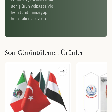
kupadan çantaya kadar
geniş ürün yelpazesiyle
hem tanıtımınızı yapın
hem kalıcı iz bırakın.
Son Görüntülenen Ürünler