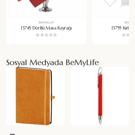
BAYRAKLAR
BAYRAK
13745 Dörtlü Masa Bayrağı
13755 Kırlan
0
5 üzerinden
0
5 üz
Sosyal Medyada BeMyLife