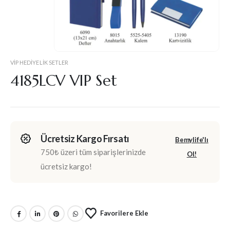
VIP HEDIYELIK SETLER
4185LCV VIP Set
Ücretsiz Kargo Fırsatı
Bemylife'lı
750₺ üzeri tüm siparişlerinizde
Ol!
ücretsiz kargo!
Favorilere Ekle