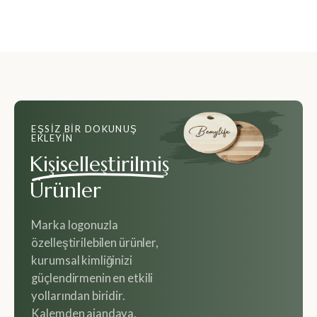
EŞSIZ BIR DOKUNUŞ
EKLEYIN
Kişiselleştirilmiş
Ürünler
Marka logonuzla
özelleştirilebilen ürünler,
kurumsal kimliğinizi
güçlendirmenin en etkili
yollarından biridir.
Kalemden ajandaya,