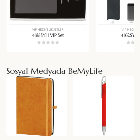
VIP HEDIYELIK SETLER
VIP HEDIYEL
4188SYH VIP Set
4162SYH 
0
5 üzerinden
0
5 üz
Sosyal Medyada BeMyLife