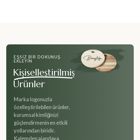
EŞSIZ BIR DOKUNUŞ
EKLEYIN
Kişiselleştirilmiş
Ürünler
Marka logonuzla
özelleştirilebilen ürünler,
kurumsal kimliğinizi
güçlendirmenin en etkili
yollarından biridir.
Kalemden ajandaya,