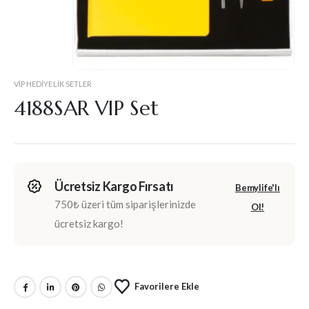
VIP HEDIYELIK SETLER
4188SAR VIP Set
Ücretsiz Kargo Fırsatı
Bemylife'lı
750₺ üzeri tüm siparişlerinizde
Ol!
ücretsiz kargo!
Favorilere Ekle