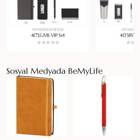
VIP HEDIYELIK SETLER
VIP HEDIYEL
4172GMS VIP Set
4038SYH 
0
5 üzerinden
0
5 üz
Sosyal Medyada BeMyLife