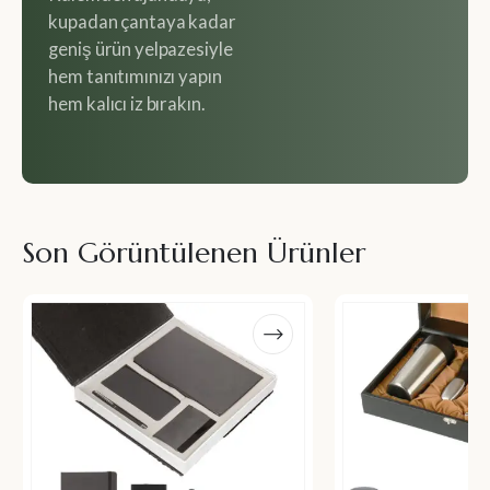
kupadan çantaya kadar
geniş ürün yelpazesiyle
hem tanıtımınızı yapın
hem kalıcı iz bırakın.
Son Görüntülenen Ürünler