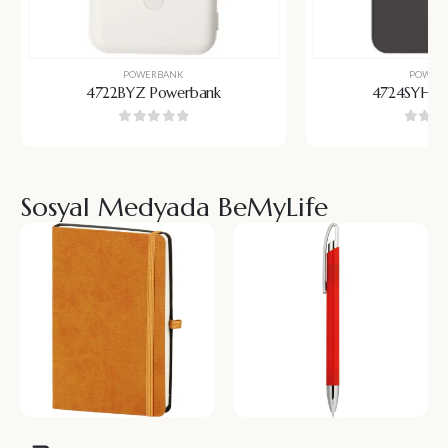
POWERBANK
POWER
4722BYZ Powerbank
4724SYH P
0
5 üzerinden
0
5 üz
Sosyal Medyada BeMyLife