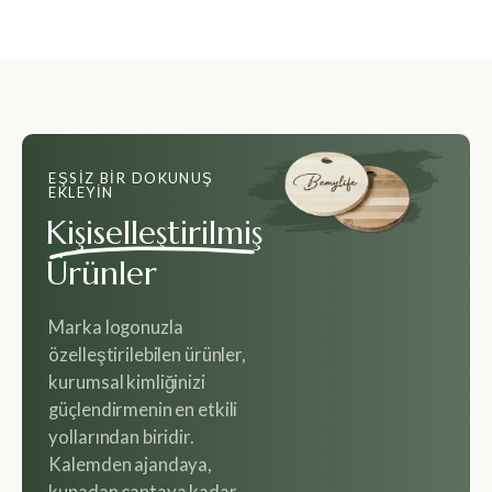
EŞSIZ BIR DOKUNUŞ
EKLEYIN
Kişiselleştirilmiş
Ürünler
Marka logonuzla
özelleştirilebilen ürünler,
kurumsal kimliğinizi
güçlendirmenin en etkili
yollarından biridir.
Kalemden ajandaya,