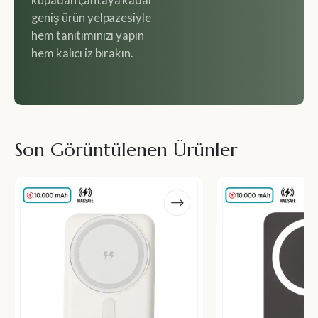
kupadan çantaya kadar
geniş ürün yelpazesiyle
hem tanıtımınızı yapın
hem kalıcı iz bırakın.
Son Görüntülenen Ürünler