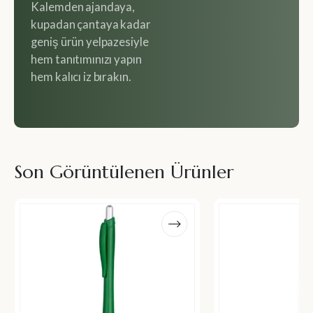
Kalemden ajandaya,
kupadan çantaya kadar
geniş ürün yelpazesiyle
hem tanıtımınızı yapın
hem kalıcı iz bırakın.
Son Görüntülenen Ürünler