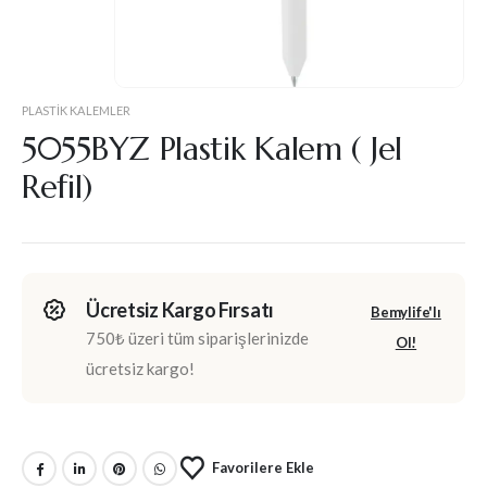
PLASTIK KALEMLER
5055BYZ Plastik Kalem ( Jel
Refil)
Ücretsiz Kargo Fırsatı
Bemylife'lı
750₺ üzeri tüm siparişlerinizde
Ol!
ücretsiz kargo!
Favorilere Ekle