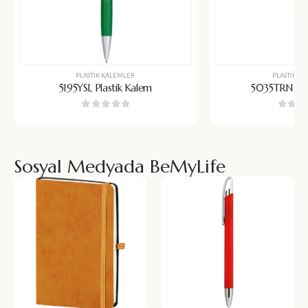
PLASTIK KALEMLER
PLASTIK K
5195YSL Plastik Kalem
5035TRN Pla
0
5 üzerinden
0
5 üz
Sosyal Medyada BeMyLife