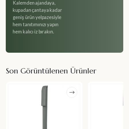
Kalemden ajandaya,
kupadan çantaya kadar
geniş ürün yelpazesiyle
hem tanıtımınızı yapın
hem kalıcı iz bırakın.
Son Görüntülenen Ürünler