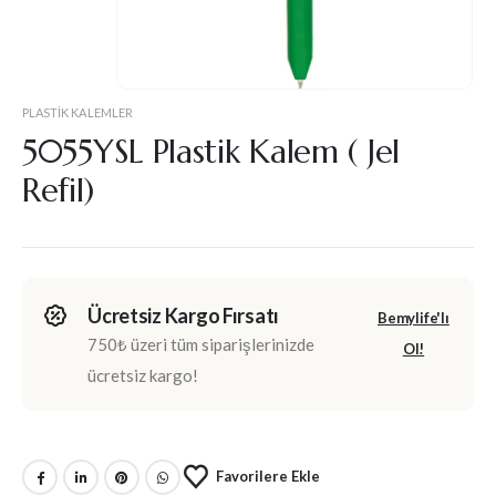
PLASTIK KALEMLER
5055YSL Plastik Kalem ( Jel
Refil)
Ücretsiz Kargo Fırsatı
Bemylife'lı
750₺ üzeri tüm siparişlerinizde
Ol!
ücretsiz kargo!
Favorilere Ekle