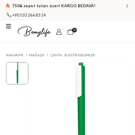
750₺ sepet tutarı üzeri KARGO BEDAVA!
+90 533 266 83 14
0
ANASAYFA
MAĞAZA
ÇANTA
,
PLASTIK KALEMLER