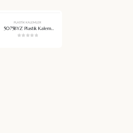
PLASTIK KALEMLER
5075BYZ Plastik Kalem
(Jel Refil)
0
5 üzerinden