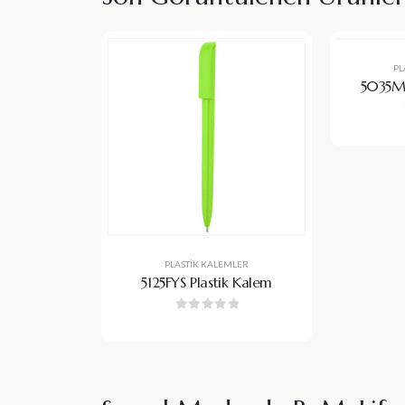
PL
5035MO
PLASTIK KALEMLER
5125FYS Plastik Kalem
0
5 üzerinden