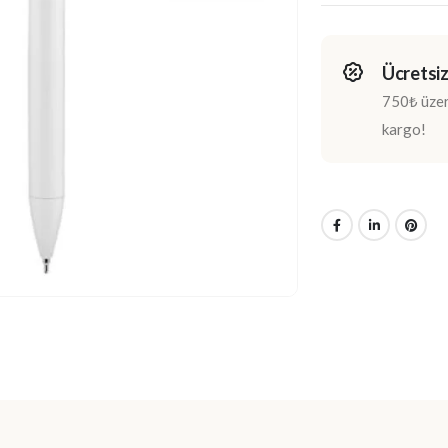
Ücretsiz
750₺ üzeri
kargo!