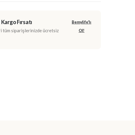
 Kargo Fırsatı
Bemylife'lı
 tüm siparişlerinizde ücretsiz
Ol!