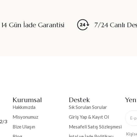
14 Gün İade Garantisi
7/24 Canlı De
Kurumsal
Destek
Yen
Hakkımızda
Sık Sorulan Sorular
Misyonumuz
Giriş Yap & Kayıt Ol
 2/3
Bize Ulaşın
Mesafeli Satış Sözleşmesi
Kişis
Blog
İptal ve İade Politikası