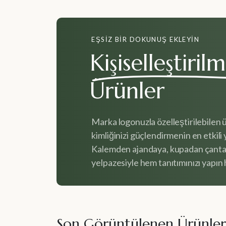
EŞSIZ BIR DOKUNUŞ EKLEYIN
Kişiselleştirilm
Ürünler
Marka logonuzla özelleştirilebilen 
kimliğinizi güçlendirmenin en etkili y
Kalemden ajandaya, kupadan çanta
yelpazesiyle hem tanıtımınızı yapın h
Son Görüntülenen Ürünler