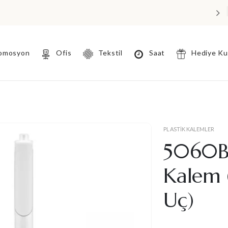
omosyon
Ofis
Tekstil
Saat
Hediye K
PLASTIK KALEMLER
5060BY
Kalem (
Uç)