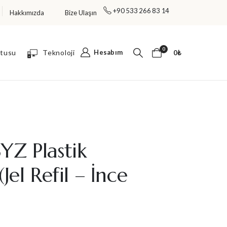
+90 533 266 83 14
Hakkımızda
Bize Ulaşın
TÜM ÜRÜNLERDE %30 İNDİRİM FIRSATI!
0
utusu
Teknoloji
Hesabım
0
₺
Z Plastik
Jel Refil – İnce