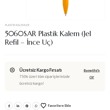
PLASTIK KALEMLER
5060SAR Plastik Kalem (Jel
Refil – İnce Uç)
Ücretsiz Kargo Fırsatı
Bemylife'lı
750₺ üzeri tüm siparişlerinizde
Ol!
ücretsiz kargo!
Favorilere Ekle