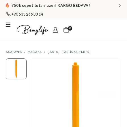
750₺ sepet tutarı üzeri KARGO BEDAVA!
+90 533 266 83 14
0
ANASAYFA
MAĞAZA
ÇANTA
,
PLASTIK KALEMLER