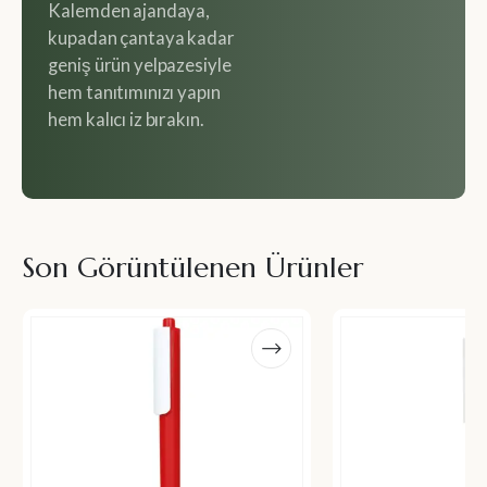
Kalemden ajandaya,
kupadan çantaya kadar
geniş ürün yelpazesiyle
hem tanıtımınızı yapın
hem kalıcı iz bırakın.
Son Görüntülenen Ürünler