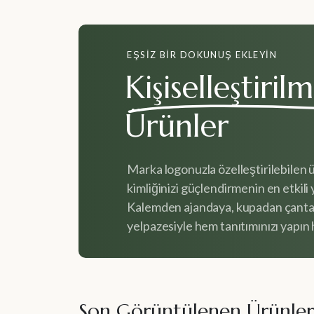
EŞSIZ BIR DOKUNUŞ EKLEYIN
Kişiselleştirilm
Ürünler
Marka logonuzla özelleştirilebilen 
kimliğinizi güçlendirmenin en etkili y
Kalemden ajandaya, kupadan çanta
yelpazesiyle hem tanıtımınızı yapın h
Son Görüntülenen Ürünler