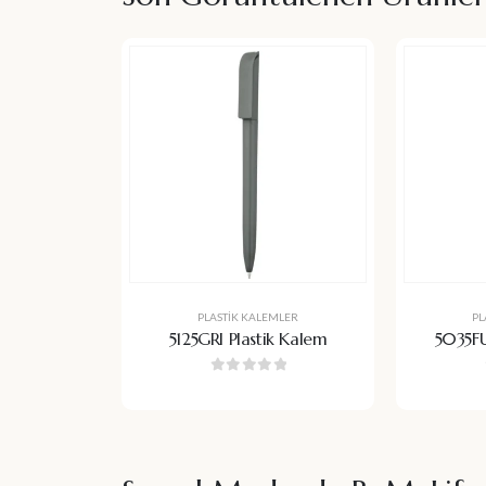
PLASTIK KALEMLER
PL
5125GRI Plastik Kalem
5035FU
0
5 üzerinden