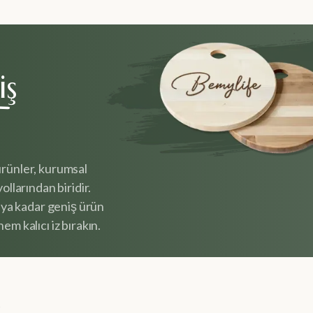
iş
ürünler, kurumsal
ollarından biridir.
ya kadar geniş ürün
em kalıcı iz bırakın.