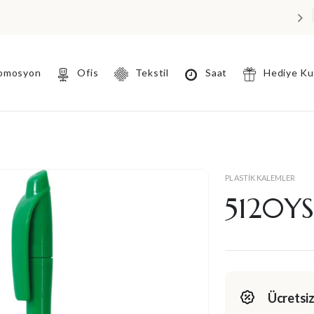
omosyon
Ofis
Tekstil
Saat
Hediye K
PLASTIK KALEMLER
5120YS
Ücretsiz