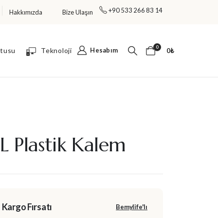
+90 533 266 83 14
Hakkımızda
Bize Ulaşın
TÜM ÜRÜNLERDE %30 İNDİRİM FIRSATI!
0
utusu
Teknoloji
Hesabım
0
₺
L Plastik Kalem
 Kargo Fırsatı
Bemylife'lı