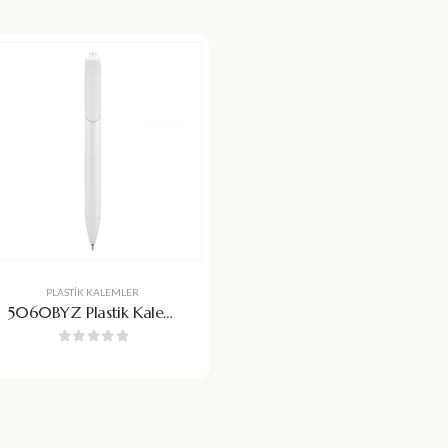
PLASTIK KALEMLER
5060BYZ Plastik Kalem
(Jel Refil - İnce Uç)
0
5 üzerinden