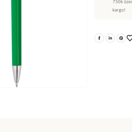
750₺ üzeri
kargo!