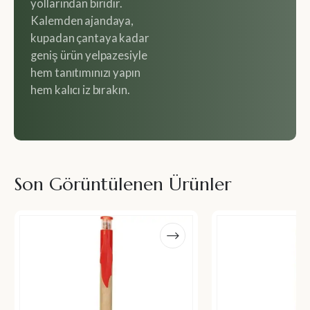
yollarından biridir.
Kalemden ajandaya,
kupadan çantaya kadar
geniş ürün yelpazesiyle
hem tanıtımınızı yapın
hem kalıcı iz bırakın.
Son Görüntülenen Ürünler