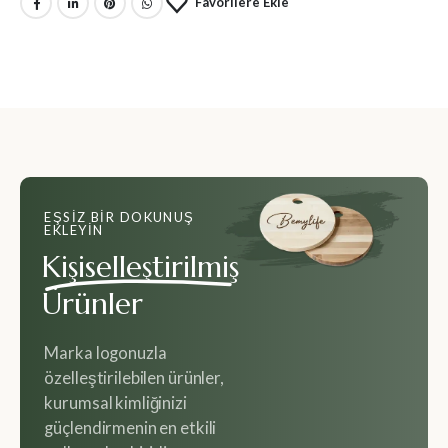
Favorilere Ekle
EŞSIZ BIR DOKUNUŞ
EKLEYIN
Kişiselleştirilmiş
Ürünler
Marka logonuzla
özelleştirilebilen ürünler,
kurumsal kimliğinizi
güçlendirmenin en etkili