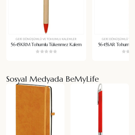
GERI DÖNÜŞÜMLÜ VE TOHUMLU KALEMLER
GERI DÖNÜŞÜMLÜ VE 
5645KRM Tohumlu Tükenmez Kalem
5645SAR Tohumlu 
0
5 üzerinden
0
5 üz
Sosyal Medyada BeMyLife