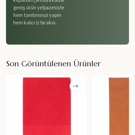
kupadan çantaya kadar
geniş ürün yelpazesiyle
hem tanıtımınızı yapın
hem kalıcı iz bırakın.
Son Görüntülenen Ürünler