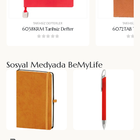
TARIHSIZ DEFTERLER
TARIHSIZ D
6038KRM Tarihsiz Defter
6072TAB Tari
0
5 üzerinden
0
5 üz
Sosyal Medyada BeMyLife