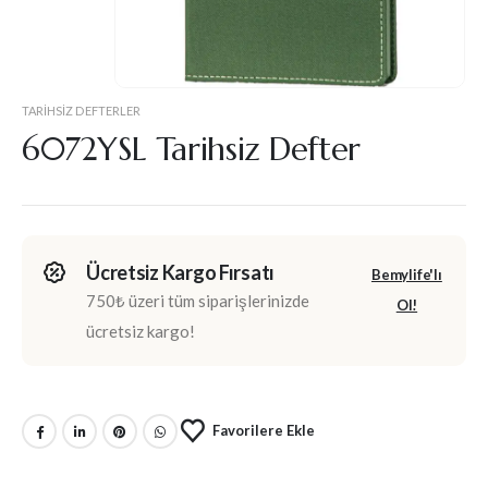
TARIHSIZ DEFTERLER
6072YSL Tarihsiz Defter
Ücretsiz Kargo Fırsatı
Bemylife'lı
750₺ üzeri tüm siparişlerinizde
Ol!
ücretsiz kargo!
Favorilere Ekle