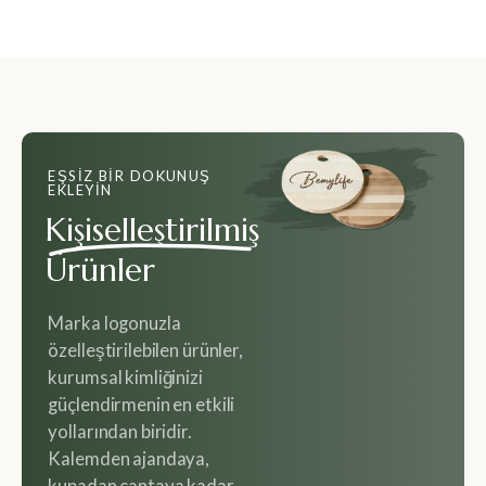
EŞSIZ BIR DOKUNUŞ
EKLEYIN
Kişiselleştirilmiş
Ürünler
Marka logonuzla
özelleştirilebilen ürünler,
kurumsal kimliğinizi
güçlendirmenin en etkili
yollarından biridir.
Kalemden ajandaya,