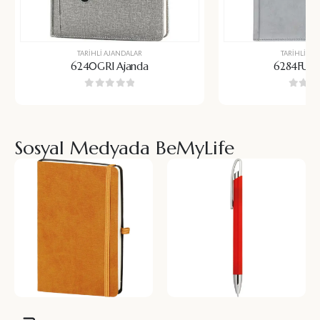
TARIHLI AJANDALAR
TARIHLI AJ
6240GRI Ajanda
6284FUM 
0
5 üzerinden
0
5 üz
Sosyal Medyada BeMyLife