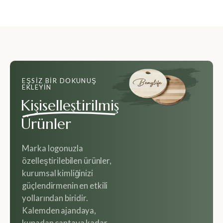
EŞSIZ BIR DOKUNUŞ
EKLEYIN
Kişiselleştirilmiş
Ürünler
Marka logonuzla
özelleştirilebilen ürünler,
kurumsal kimliğinizi
güçlendirmenin en etkili
yollarından biridir.
Kalemden ajandaya,