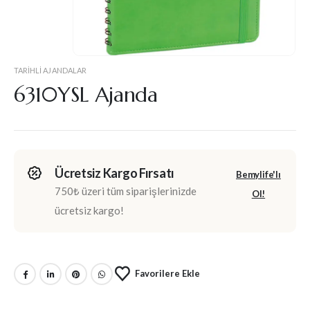
TARIHLI AJANDALAR
6310YSL Ajanda
Ücretsiz Kargo Fırsatı
Bemylife'lı
750₺ üzeri tüm siparişlerinizde
Ol!
ücretsiz kargo!
Favorilere Ekle