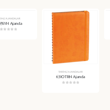
RIHLI AJANDALAR
55SYH Ajanda
0
5 üzerinden
TARIHLI AJANDALAR
6310TRN Ajanda
0
5 üzerinden