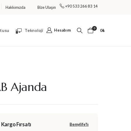
+90 533 266 83 14
Hakkımızda
Bize Ulaşın
TÜM ÜRÜNLERDE %30 İNDİRİM FIRSATI!
0
utusu
Teknoloji
Hesabım
0
₺
B Ajanda
 Kargo Fırsatı
Bemylife'lı