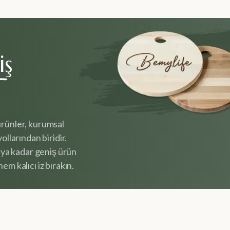
iş
ürünler, kurumsal
ollarından biridir.
ya kadar geniş ürün
em kalıcı iz bırakın.