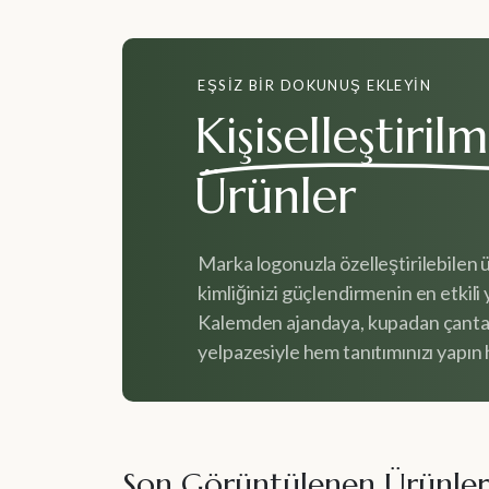
EŞSIZ BIR DOKUNUŞ EKLEYIN
Kişiselleştirilm
Ürünler
Marka logonuzla özelleştirilebilen 
kimliğinizi güçlendirmenin en etkili y
Kalemden ajandaya, kupadan çanta
yelpazesiyle hem tanıtımınızı yapın h
Son Görüntülenen Ürünler