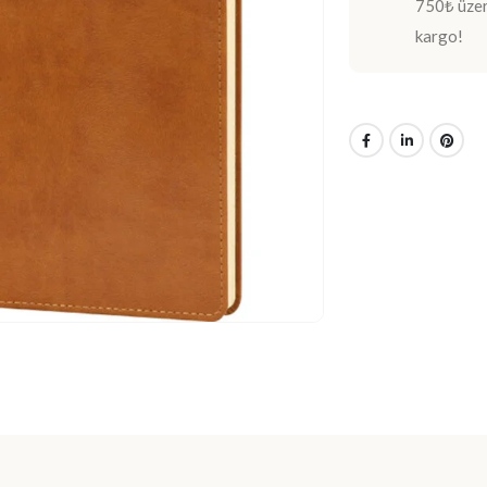
750₺ üzeri
kargo!