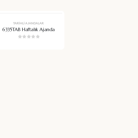
TARIHLI AJANDALAR
6335TAB Haftalık Ajanda
0
5 üzerinden