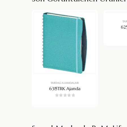
TA
62
TARIHLI AJANDALAR
6315TRK Ajanda
0
5 üzerinden