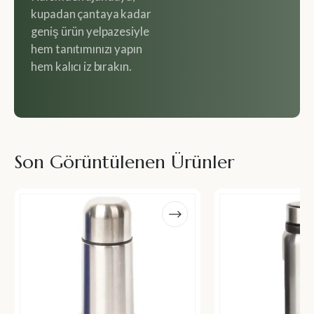
kupadan çantaya kadar
geniş ürün yelpazesiyle
hem tanıtımınızı yapın
hem kalıcı iz bırakın.
Son Görüntülenen Ürünler