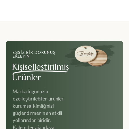
EŞSIZ BIR DOKUNUŞ
EKLEYIN
Kişiselleştirilmiş
Ürünler
Marka logonuzla
özelleştirilebilen ürünler,
kurumsal kimliğinizi
güçlendirmenin en etkili
yollarından biridir.
Kalemden ajandaya,