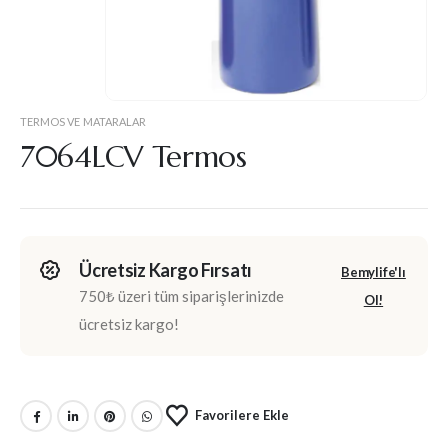
TERMOS VE MATARALAR
7064LCV Termos
Ücretsiz Kargo Fırsatı
Bemylife'lı
750₺ üzeri tüm siparişlerinizde
Ol!
ücretsiz kargo!
Favorilere Ekle