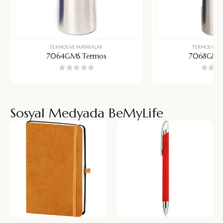
TERMOS VE MATARALAR
TERMOS VE M
7064GMS Termos
7068GMS 
0
5 üzerinden
0
5 üz
Sosyal Medyada BeMyLife