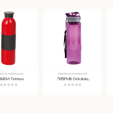
MOS VE MATARALAR
TERMOS VE MATARALAR
8KRM Termos
7185PMB Detokslu
Matara
0
5 üzerinden
0
5 üzerinden