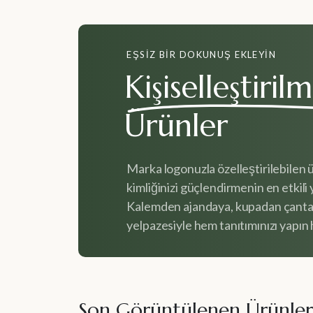
EŞSIZ BIR DOKUNUŞ EKLEYIN
Kişiselleştirilm
Ürünler
Marka logonuzla özelleştirilebilen 
kimliğinizi güçlendirmenin en etkili y
Kalemden ajandaya, kupadan çanta
yelpazesiyle hem tanıtımınızı yapın h
Son Görüntülenen Ürünler