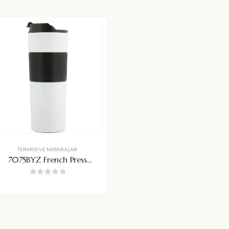
TERMOS VE MATARALAR
7075BYZ French Press
Termos
0
5 üzerinden