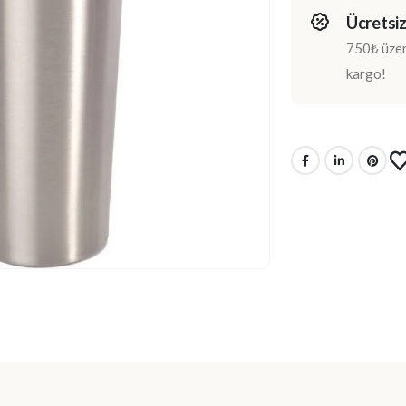
Ücretsiz
750₺ üzeri
kargo!