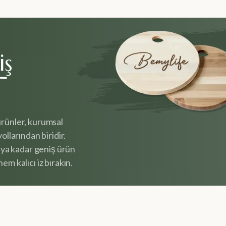
iş
ürünler, kurumsal
ollarından biridir.
ya kadar geniş ürün
em kalıcı iz bırakın.