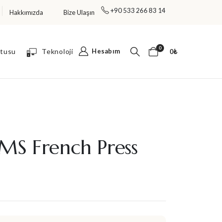
+90 533 266 83 14
Hakkımızda
Bize Ulaşın
TÜM ÜRÜNLERDE %30 İNDİRİM FIRSATI!
0
utusu
Teknoloji
Hesabım
0
₺
S French Press
s