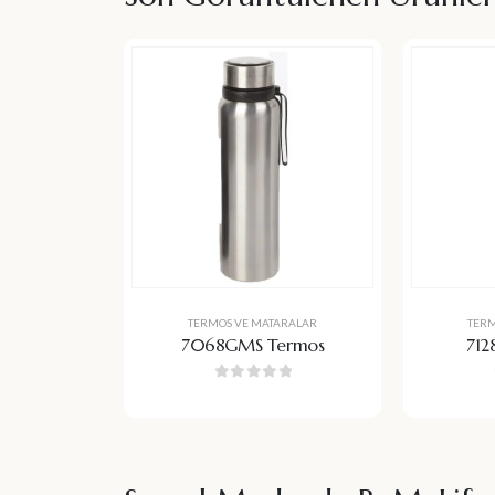
TERMOS VE MATARALAR
TER
7068GMS Termos
712
0
5 üzerinden