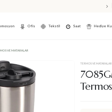
omosyon
Ofis
Tekstil
Saat
Hediye K
MOS VE MATARALAR
TERMOS VE MATARALAR
7085GM
Termo