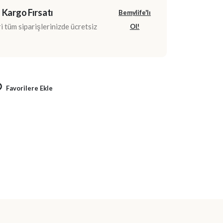
 Kargo Fırsatı
Bemylife'lı
 tüm siparişlerinizde ücretsiz
Ol!
Favorilere Ekle