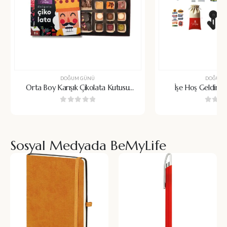
DOĞUM GÜNÜ
DOĞUM 
Orta Boy Karışık Çikolata Kutusu
İşe Hoş Geldin H
23x23cm
0
5 üzerinden
0
5 üz
Sosyal Medyada BeMyLife