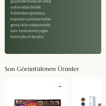
güçlendirmenin en etkili
yollarından biridir.
Kalemden ajandaya,
kupadan çantaya kadar
geniş ürün yelpazesiyle
hem tanıtımınızı yapın
hem kalıcı iz bırakın.
Son Görüntülenen Ürünler