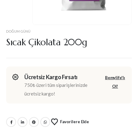
DOĞUM GÜNÜ
Sıcak Çikolata 200g
Ücretsiz Kargo Fırsatı
Bemylife'lı
750₺ üzeri tüm siparişlerinizde
Ol!
ücretsiz kargo!
Favorilere Ekle