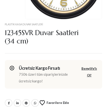
PLASTIK KASA DUVAR SAATLERI
12345SVR Duvar Saatleri
(34 cm)
Ücretsiz Kargo Fırsatı
Bemylife'lı
750₺ üzeri tüm siparişlerinizde
Ol!
ücretsiz kargo!
Favorilere Ekle