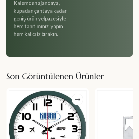
Kalemden ajandaya,
kupadan çantaya kadar
geniş ürün yelpazesiyle
hem tanıtımınızı yapın
hem kalıcı iz bırakın.
Son Görüntülenen Ürünler