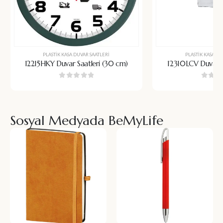
PLASTIK KASA DUVAR SAATLERI
PLASTIK KASA DU
12215HKY Duvar Saatleri (30 cm)
12310LCV Duvar S
0
5 üzerinden
0
5 üz
Sosyal Medyada BeMyLife