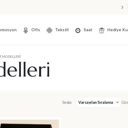
omosyon
Ofis
Tekstil
Saat
Hediye K
T MODELLERI
elleri
Gös
Sırala: