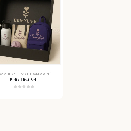
ATA HEDIYE
,
BASKILI PROMOSYON ÜRÜNLERI
,
ÇANTA
,
ÇANTA VE BENZERI İMALAT ÜRÜNLER
,
Birlik Hissi Seti
0
5 üzerinden