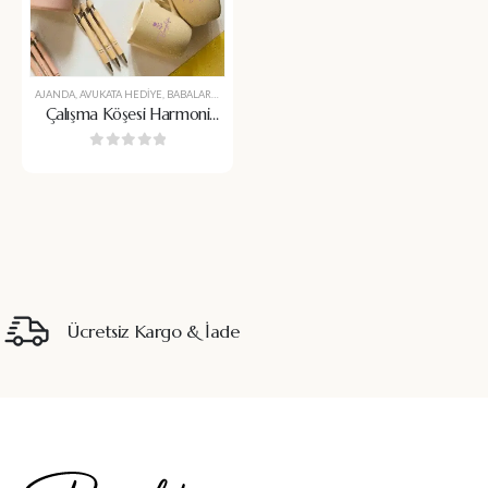
AJANDA
,
AVUKATA HEDIYE
,
BABALAR GÜNÜ
,
BARDAK
,
BARDAK ALTI
,
BARDAK ALTLIĞI
,
BARDAK 
Çalışma Köşesi Harmoni
Seti
0
5 üzerinden
Ücretsiz Kargo & İade