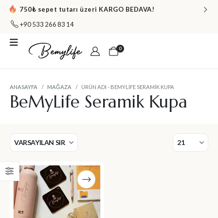
750₺ sepet tutarı üzeri KARGO BEDAVA!
+90 533 266 83 14
0
ANASAYFA
MAĞAZA
ÜRÜN ADI -
BEMYLIFE SERAMIK KUPA
BeMyLife Seramik Kupa