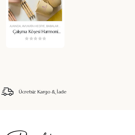
AJANDA
,
AVUKATA HEDIYE
,
BABALAR GÜNÜ
,
BARDAK
,
BARDAK ALTI
,
BARDAK ALTLIĞI
,
BARDAK 
Çalışma Köşesi Harmoni
Seti
0
5 üzerinden
Ücretsiz Kargo & İade