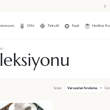
omosyon
Ofis
Tekstil
Saat
Hediye K
NU
leksiyonu
Gös
Sırala: