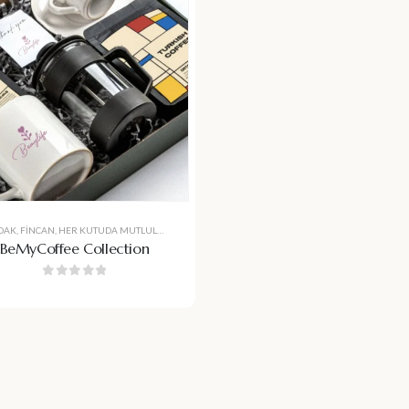
DAK
,
FINCAN
,
HER KUTUDA MUTLULUK
,
KAHVE BARDAĞI & SETLERI
,
KENDI KUTUNU YAP
,
KUP
BeMyCoffee Collection
0
5 üzerinden