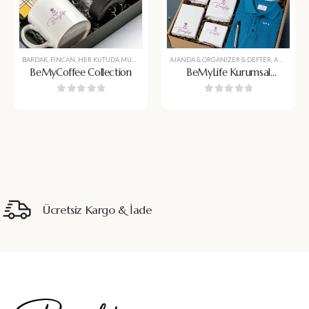
BARDAK
,
FINCAN
,
HER KUTUDA MUTLULUK
,
KAHVE BARDAĞI & SETLERI
AJANDA & ORGANIZER & DEFTER
,
KENDI KUTUNU YAP
,
ANAHTARLIK & ROZET
,
BeMyCoffee Collection
BeMyLife Kurumsal
Başlangıç Seti
0
5 üzerinden
0
5 üzerinden
Ücretsiz Kargo & İade