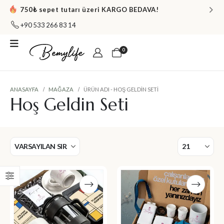
750₺ sepet tutarı üzeri KARGO BEDAVA!
+90 533 266 83 14
0
ANASAYFA
MAĞAZA
ÜRÜN ADI -
HOŞ GELDIN SETI
Hoş Geldin Seti