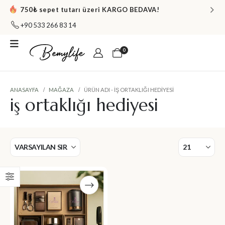
750₺ sepet tutarı üzeri KARGO BEDAVA!
+90 533 266 83 14
0
ANASAYFA
MAĞAZA
ÜRÜN ADI -
IŞ ORTAKLIĞI HEDIYESI
iş ortaklığı hediyesi