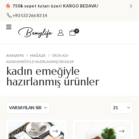
750₺ sepet tutarı üzeri KARGO BEDAVA!
+90 533 266 83 14
0
ANASAYFA
MAĞAZA
ÜRÜN ADI -
KADIN EMEĞIYLE HAZIRLANMIŞ ÜRÜNLER
kadın emeğiyle
hazırlanmış ürünler