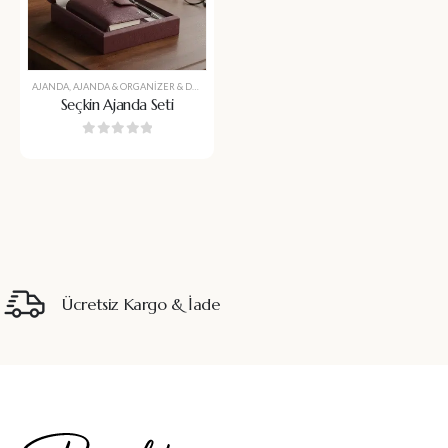
AJANDA
,
AJANDA & ORGANIZER & DEFTER
,
AVUKATA HEDIYE
,
BABALAR GÜNÜ
,
DEFTER
,
DEFTE
Seçkin Ajanda Seti
0
5 üzerinden
Ücretsiz Kargo & İade