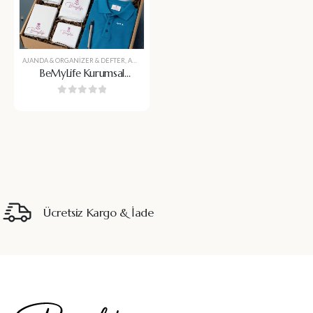
AJANDA & ORGANIZER & DEFTER
,
ANAHTARLIK & ROZET
,
BASKILI PROMOSYON ÜRÜNLERI
,
BOY
BeMyLife Kurumsal
Başlangıç Seti
0
5 üzerinden
Ücretsiz Kargo & İade