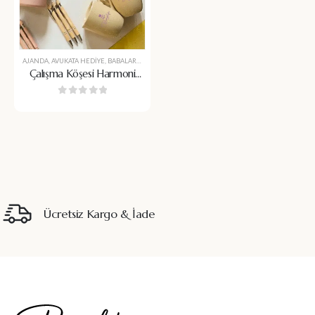
AJANDA
,
AVUKATA HEDIYE
,
BABALAR GÜNÜ
,
BARDAK
,
BARDAK ALTI
,
BARDAK ALTLIĞI
,
BARDAK 
Çalışma Köşesi Harmoni
Seti
0
5 üzerinden
Ücretsiz Kargo & İade