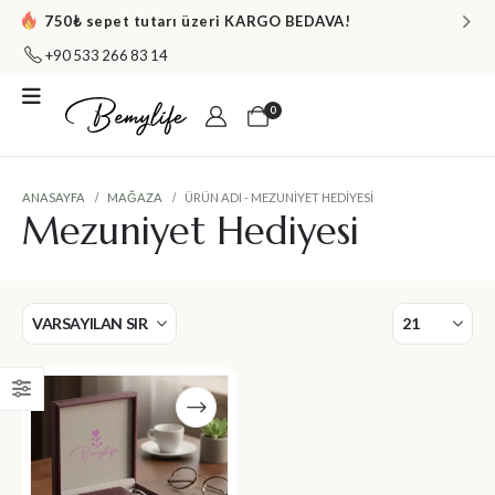
750₺ sepet tutarı üzeri KARGO BEDAVA!
+90 533 266 83 14
0
ANASAYFA
MAĞAZA
ÜRÜN ADI -
MEZUNIYET HEDIYESI
Mezuniyet Hediyesi