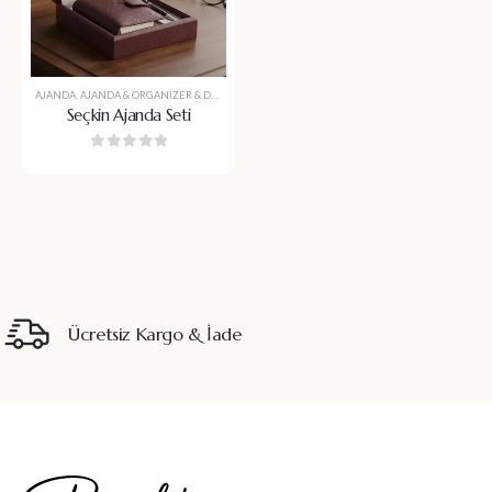
AJANDA
,
AJANDA & ORGANIZER & DEFTER
,
AVUKATA HEDIYE
,
BABALAR GÜNÜ
,
DEFTER
,
DEFTE
Seçkin Ajanda Seti
0
5 üzerinden
Ücretsiz Kargo & İade