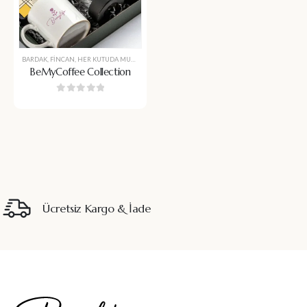
BARDAK
,
FINCAN
,
HER KUTUDA MUTLULUK
,
KAHVE BARDAĞI & SETLERI
,
KENDI KUTUNU YAP
,
BeMyCoffee Collection
0
5 üzerinden
Ücretsiz Kargo & İade