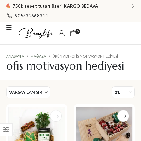
750₺ sepet tutarı üzeri KARGO BEDAVA!
+90 533 266 83 14
0
ANASAYFA
MAĞAZA
ÜRÜN ADI -
OFIS MOTIVASYON HEDIYESI
ofis motivasyon hediyesi