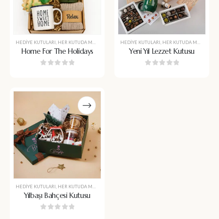
HEDIYE KUTULARI
,
HER KUTUDA MUTLULUK
,
KUTULAR
HEDIYE KUTULARI
,
SAĞLIKLI ATIŞTIRMALIK
,
HER KUTUDA MUTLULUK
,
VIP HEDIYELI
Home For The Holidays
Yeni Yıl Lezzet Kutusu
0
5 üzerinden
0
5 üzerinden
HEDIYE KUTULARI
,
HER KUTUDA MUTLULUK
,
KUTULAR
,
SAĞLIKLI ATIŞTIRMALIK
,
VIP HEDIYELI
Yılbaşı Bahçesi Kutusu
0
5 üzerinden